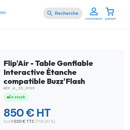

SAV
panier
connexion
Flip'Air - Table Gonflable
Interactive Étanche
compatible Buzz'Flash
RÉF. JI_25_0135
En stock
850 € HT
Soit
1 020 € TTC
(TVA 20 %)