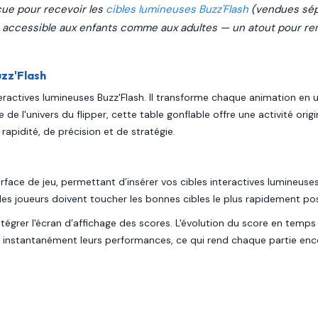
nçue pour recevoir les
cibles lumineuses Buzz'Flash
(vendues sép
, accessible aux enfants comme aux adultes — un atout pour reno
uzz'Flash
nteractives lumineuses Buzz'Flash. Il transforme chaque animation en
ée de l'univers du flipper, cette table gonflable offre une activité ori
rapidité, de précision et de stratégie.
urface de jeu, permettant d’insérer vos cibles interactives lumineus
 les joueurs doivent toucher les bonnes cibles le plus rapidement pos
tégrer l'écran d’affichage des scores. L'évolution du score en temps
nt instantanément leurs performances, ce qui rend chaque partie enco