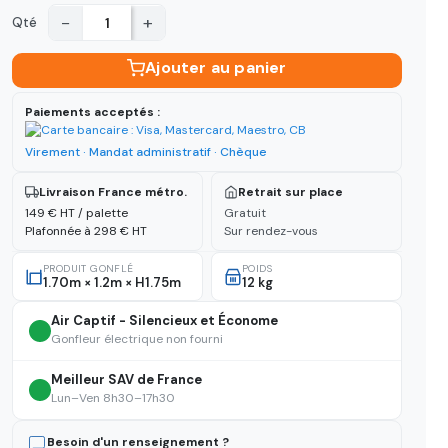
−
+
Qté
Ajouter au panier
Paiements acceptés :
Virement · Mandat administratif · Chèque
Livraison France métro.
Retrait sur place
149 € HT / palette
Gratuit
Plafonnée à 298 € HT
Sur rendez-vous
PRODUIT GONFLÉ
POIDS
1.70m × 1.2m × H1.75m
12 kg
Air Captif - Silencieux et Économe
Gonfleur électrique non fourni
Meilleur SAV de France
Lun–Ven 8h30–17h30
Besoin d'un renseignement ?