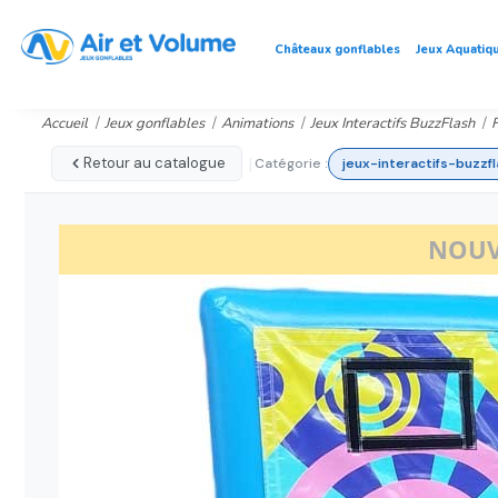
Châteaux gonflables
Jeux Aquatiq
Accueil
Jeux gonflables
Animations
Jeux Interactifs BuzzFlash
F
|
Retour au catalogue
Catégorie :
jeux-interactifs-buzzf
NOUV