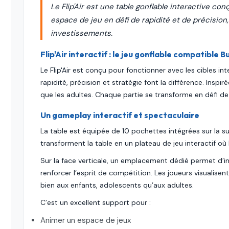
Le Flip'Air est une table gonflable interactive co
espace de jeu en défi de rapidité et de précision
investissements.
Flip'Air interactif : le jeu gonflable compatible B
Le Flip'Air est conçu pour fonctionner avec les cibles i
rapidité, précision et stratégie font la différence. Inspir
que les adultes. Chaque partie se transforme en défi de 
Un gameplay interactif et spectaculaire
La table est équipée de 10 pochettes intégrées sur la s
transforment la table en un plateau de jeu interactif où
Sur la face verticale, un emplacement dédié permet d’in
renforcer l’esprit de compétition. Les joueurs visualise
bien aux enfants, adolescents qu’aux adultes.
C’est un excellent support pour :
Animer un espace de jeux