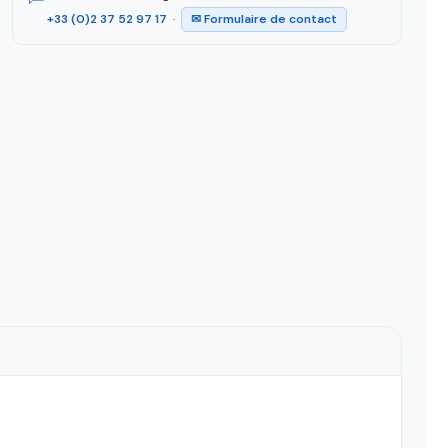
+33 (0)2 37 52 97 17
·
✉ Formulaire de contact