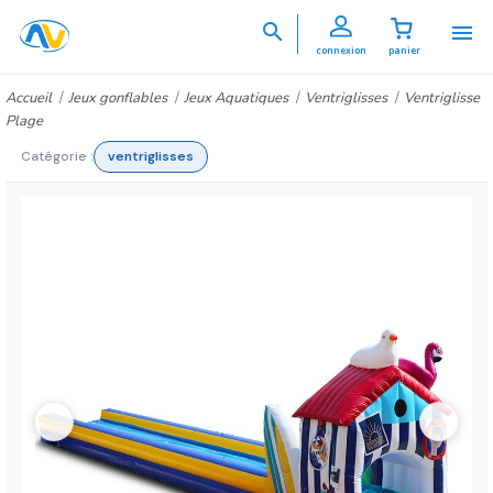


connexion
panier
Accueil
Jeux gonflables
Jeux Aquatiques
Ventriglisses
Ventriglisse
Plage
Catégorie :
ventriglisses