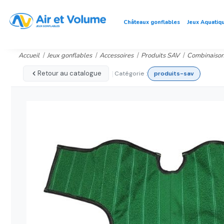
Châteaux gonflables
Jeux Aquatiq
Accueil
Jeux gonflables
Accessoires
Produits SAV
Combinaison
|
Retour au catalogue
Catégorie :
produits-sav