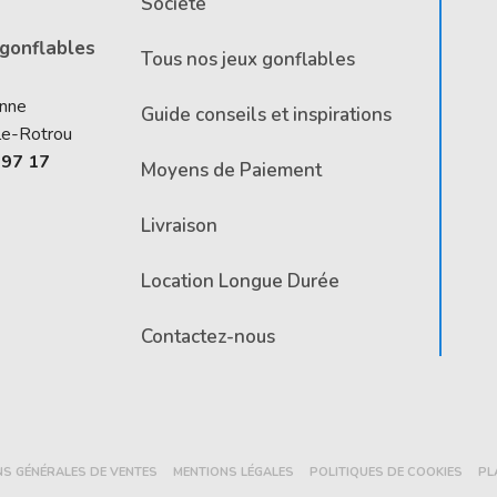
Société
 gonflables
Tous nos jeux gonflables
Anne
Guide conseils et inspirations
le-Rotrou
 97 17
Moyens de Paiement
Livraison
Location Longue Durée
Contactez-nous
NS GÉNÉRALES DE VENTES
MENTIONS LÉGALES
POLITIQUES DE COOKIES
PL