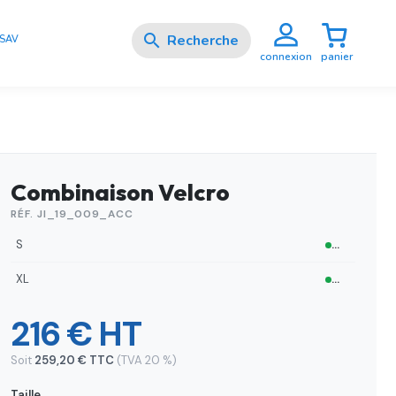

SAV
panier
connexion
Combinaison Velcro
RÉF. JI_19_009_ACC
S
…
XL
…
216 € HT
Soit
259,20 € TTC
(TVA 20 %)
Taille