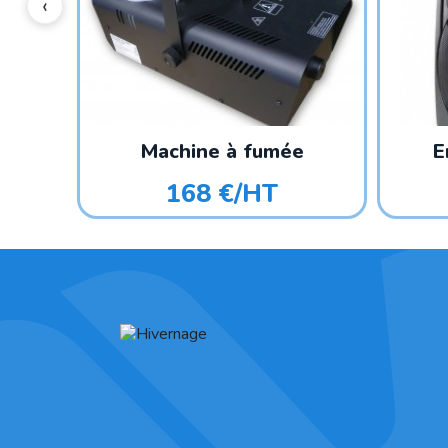
Machine à fumée
E
168 €/HT