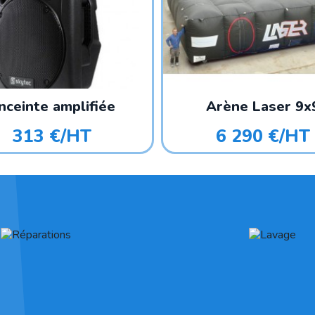
nceinte amplifiée
Arène Laser 9x
313 €/HT
6 290 €/HT