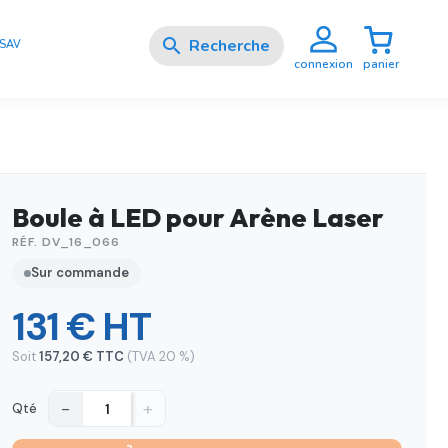

SAV
panier
connexion
Boule à LED pour Arène Laser
RÉF. DV_16_066
Sur commande
131 € HT
Soit
157,20 € TTC
(TVA 20 %)
−
+
Qté