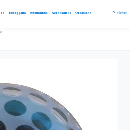
ues
Toboggans
Animations
Accessoires
Occasions
Publicités
er