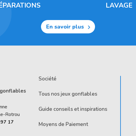
ÉPARATIONS
LAVAGE
En savoir plus

Société
 gonflables
Tous nos jeux gonflables
Anne
Guide conseils et inspirations
le-Rotrou
 97 17
Moyens de Paiement