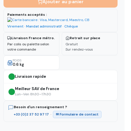
Ajouter au panier
Paiements acceptés :
Virement · Mandat administratif · Chèque
Livraison France métro.
Retrait sur place
Par colis ou palette selon
Gratuit
votre commande
Sur rendez-vous
POIDS
0.6 kg
Livraison rapide
Meilleur SAV de France
Lun–Ven 8h30–17h30
Besoin d'un renseignement ?
+33 (0)2 37 52 97 17
·
✉ Formulaire de contact