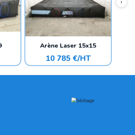
9
Arène Laser 15x15
10 785 €/HT