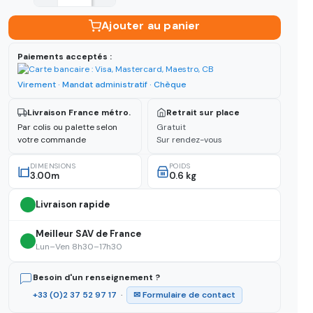
Ajouter au panier
Paiements acceptés :
Virement · Mandat administratif · Chèque
Livraison France métro.
Retrait sur place
Par colis ou palette selon
Gratuit
votre commande
Sur rendez-vous
DIMENSIONS
POIDS
3.00m
0.6 kg
Livraison rapide
Meilleur SAV de France
Lun–Ven 8h30–17h30
Besoin d'un renseignement ?
+33 (0)2 37 52 97 17
·
✉ Formulaire de contact