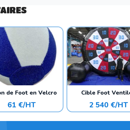
AIRES
on de Foot en Velcro
Cible Foot Venti
61 €/HT
2 540 €/HT