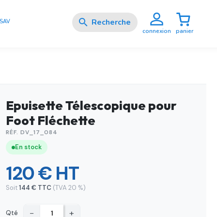

SAV
panier
connexion
Epuisette Télescopique pour
Foot Fléchette
RÉF. DV_17_084
En stock
120 € HT
Soit
144 € TTC
(TVA 20 %)
−
+
Qté