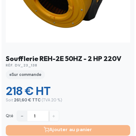
Soufflerie REH-2E 50HZ - 2 HP 220V
RÉF. DV_23_138
Sur commande
218 € HT
Soit
261,60 € TTC
(TVA 20 %)
−
+
Qté
Ajouter au panier