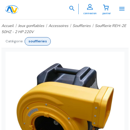


connexion
panier
Accueil
Jeux gonflables
Accessoires
Souffleries
Soufflerie REH-2E
50HZ - 2 HP 220V
Catégorie :
souffleries