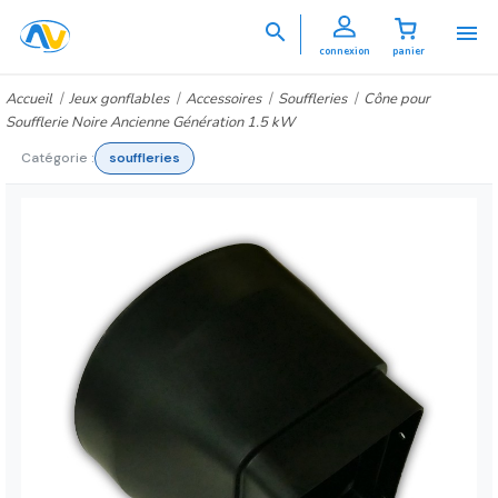


connexion
panier
Accueil
Jeux gonflables
Accessoires
Souffleries
Cône pour
Soufflerie Noire Ancienne Génération 1.5 kW
Catégorie :
souffleries