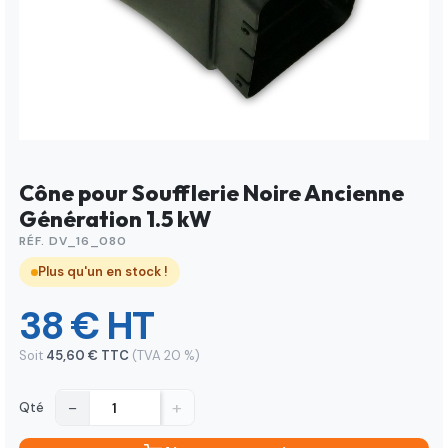
Cône pour Soufflerie Noire Ancienne
Génération 1.5 kW
RÉF. DV_16_080
Plus qu'un en stock !
38 € HT
Soit
45,60 € TTC
(TVA 20 %)
−
+
Qté