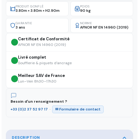
PRODUIT GONFLÉ
POIDS
3.80m × 3.80m × H2.90m
90 kg
GARANTIE
NORME
3 ans
AFNOR NF EN 14960 (2019)
Certificat de Conformité
AFNOR NF EN 14960 (2019)
Livré complet
Soufflerie & piquets d'ancrage
Meilleur SAV de France
Lun–Ven 8h30–17h30
Besoin d'un renseignement ?
+33 (0)2 37 52 97 17
·
✉ Formulaire de contact
DESCRIPTION