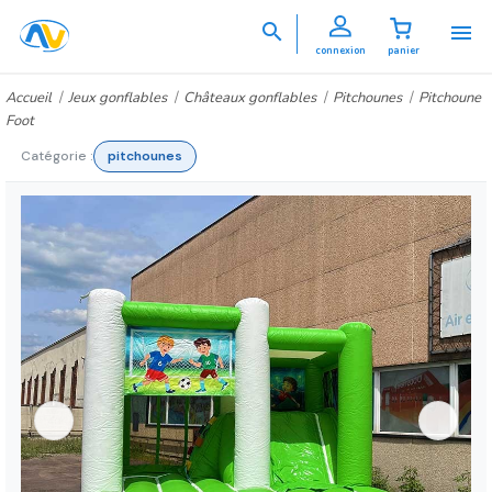


connexion
panier
Accueil
Jeux gonflables
Châteaux gonflables
Pitchounes
Pitchoune
Foot
Catégorie :
pitchounes