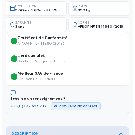
PRODUIT GONFLÉ
POIDS
11.00m × 4.60m × H3.50m
300 kg
GARANTIE
NORME
3 ans
AFNOR NF EN 14960 (2019)
Certificat de Conformité
AFNOR NF EN 14960 (2019)
Livré complet
Soufflerie & piquets d'ancrage
Meilleur SAV de France
Lun–Ven 8h30–17h30
Besoin d'un renseignement ?
+33 (0)2 37 52 97 17
·
✉ Formulaire de contact
DESCRIPTION