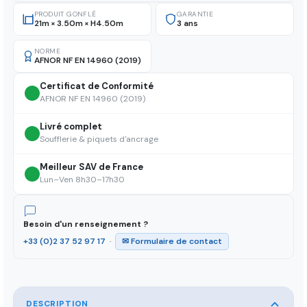
PRODUIT GONFLÉ
GARANTIE
21m × 3.50m × H4.50m
3 ans
NORME
AFNOR NF EN 14960 (2019)
Certificat de Conformité
AFNOR NF EN 14960 (2019)
Livré complet
Soufflerie & piquets d'ancrage
Meilleur SAV de France
Lun–Ven 8h30–17h30
Besoin d'un renseignement ?
+33 (0)2 37 52 97 17
·
✉ Formulaire de contact
DESCRIPTION