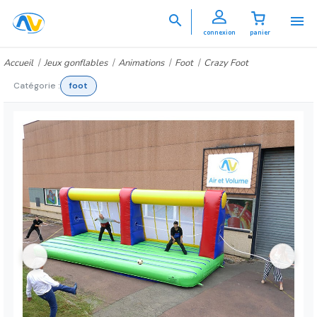


connexion
panier
Accueil
Jeux gonflables
Animations
Foot
Crazy Foot
Catégorie :
foot