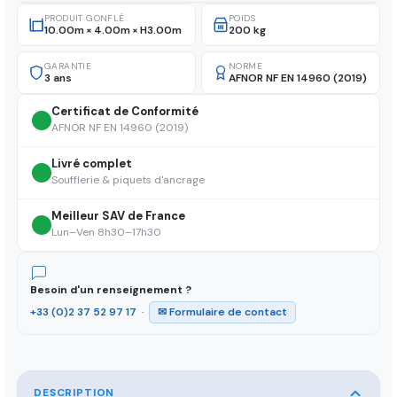
PRODUIT GONFLÉ
POIDS
10.00m × 4.00m × H3.00m
200 kg
GARANTIE
NORME
3 ans
AFNOR NF EN 14960 (2019)
Certificat de Conformité
AFNOR NF EN 14960 (2019)
Livré complet
Soufflerie & piquets d'ancrage
Meilleur SAV de France
Lun–Ven 8h30–17h30
Besoin d'un renseignement ?
+33 (0)2 37 52 97 17
·
✉ Formulaire de contact
DESCRIPTION