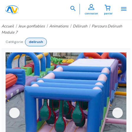


connexion
panier
Accueil
Jeux gonflables
Animations
Délirush
Parcours Delirush
Module 7
Catégorie :
delirush