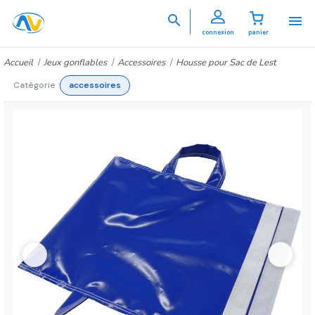


connexion
panier
Accueil
Jeux gonflables
Accessoires
Housse pour Sac de Lest
Catégorie :
accessoires