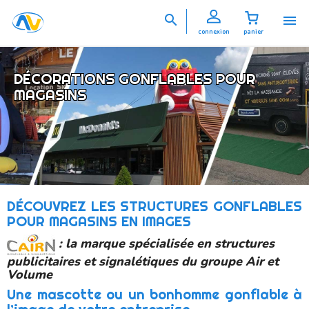


connexion
panier
DÉCORATIONS GONFLABLES POUR
MAGASINS
DÉCOUVREZ LES STRUCTURES GONFLABLES
POUR MAGASINS EN IMAGES
: la marque spécialisée en structures
publicitaires et signalétiques du groupe Air et
Volume
Une mascotte ou un bonhomme gonflable à