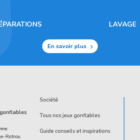
ÉPARATIONS
LAVAGE
En savoir plus

Société
 gonflables
Tous nos jeux gonflables
Anne
Guide conseils et inspirations
le-Rotrou