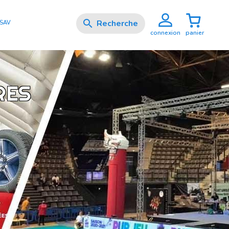

SAV
panier
connexion
RES